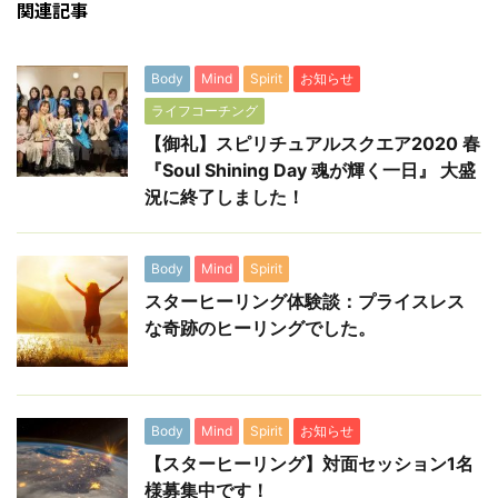
関連記事
Body
Mind
Spirit
お知らせ
ライフコーチング
【御礼】スピリチュアルスクエア2020 春
『Soul Shining Day 魂が輝く一日』 大盛
況に終了しました！
Body
Mind
Spirit
スターヒーリング体験談：プライスレス
な奇跡のヒーリングでした。
Body
Mind
Spirit
お知らせ
【スターヒーリング】対面セッション1名
様募集中です！