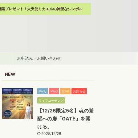
遠隔プレゼント！大天使ミカエルの神聖なシンボル
お申込み・お問い合わせ
NEW
Body
Mind
Spirit
お知らせ
ライフコーチング
【12/26限定5名】魂の覚
醒への扉「GATE」を開
ける。
2025/12/26