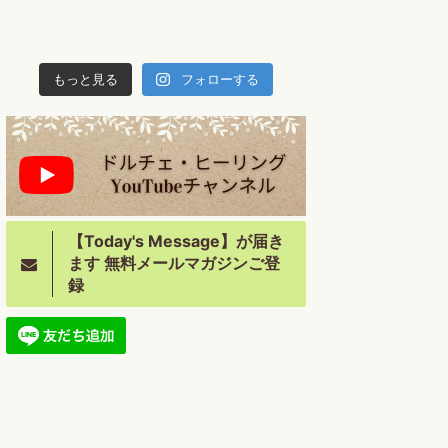
もっと見る
フォローする
【Today's Message】が届き
ます 無料メールマガジンご登
録