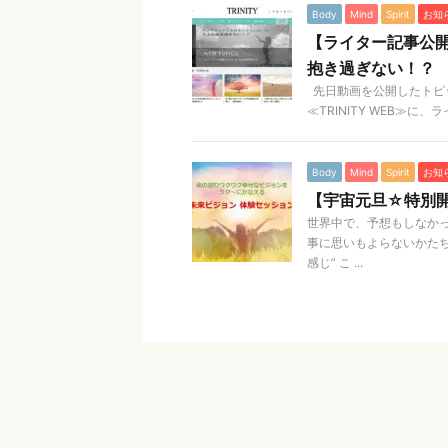
Body
Mind
Spirit
お知
【ライター記事公開
抱き過ぎない！？
先日動画を公開したトピ
≪TRINITY WEB≫に
Body
Mind
Spirit
お知
【宇宙元旦☆特別開
世界中で、予想もしなか
事に思いもよらないかた
感じ” こ ...