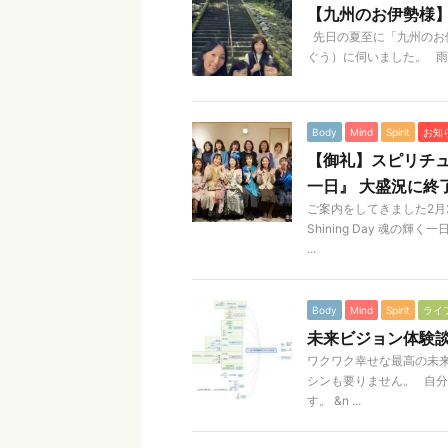
【九州のお伊勢様
先日の夏至に「九州のお
ぐう）に伺いました。 雨
Body
Mind
Spirit
お知
【御礼】スピリチュアル
一日』 大盛況に終
ご案内をしてきました2月2
Shining Day 魂
...
Body
Mind
Spirit
ライ
未来ビジョン体験
ワクワク幸せな最高の未
シンも要りません。 自
す。 &n ...