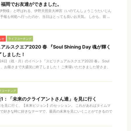
】福岡でお友達ができました。
伊勢様」と呼ばれる、伊野天照皇大神宮（いのてんしょうこうたいじん
予報も何処へ行ったのか、当日はとっても良いお天気。 しかも、前 ...
らせ
ライフコーチング
スクエア2020 春 『Soul Shining Day 魂が輝く
了しました！
4日（祝・月）のイベント『スピリチュアルスクエア2020 春』 Soul
の輝く一日、お蔭さまで大盛況に終了しました！ ご来場いただきました皆さま、
フコーチング
談1：「未来のクライアントさん達」を見に行く
来を見に行く、【未来ビジョン】のセッション。 これがあればタイムマ
分で好きな時に好きなテーマで、最高の未来を見にいくことができるので