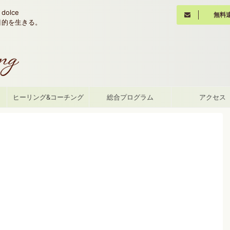
olce
無料
魂の目的を生きる。
て
ヒーリング&コーチング
総合プログラム
アクセス