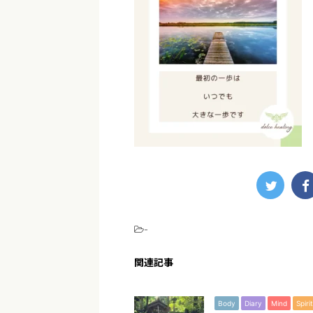
-
関連記事
Body
Diary
Mind
Spirit