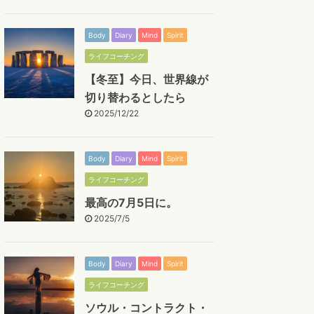
Body
Diary
Mind
Spirit
ライフコーチング
【冬至】今日、世界線が
切り替わるとしたら
2025/12/22
Body
Diary
Mind
Spirit
ライフコーチング
最高の7月5日に。
2025/7/5
Body
Diary
Mind
Spirit
ライフコーチング
ソウル・コントラクト・