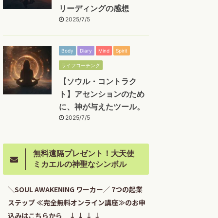
リーディングの感想
2025/7/5
Body
Diary
Mind
Spirit
ライフコーチング
【ソウル・コントラク
ト】アセンションのため
に、神が与えたツール。
2025/7/5
無料遠隔プレゼント！大天使
ミカエルの神聖なシンボル
＼SOUL AWAKENING ワーカー／ 7つの起業
ステップ ≪完全無料オンライン講座≫のお申
込みはこちらから ↓ ↓ ↓ ↓