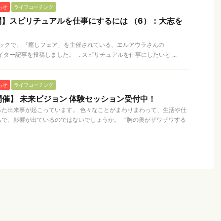
らせ
ライフコーチング
】スピリチュアルを仕事にするには （6）：大志を
ックで、『癒しフェア」を主催されている、エルアウラさんの
、ライター記事を投稿しました。 . スピリチュアルを仕事にしたいと ...
らせ
ライフコーチング
催】 未来ビジョン 体験セッション受付中！
った出来事が起こっています。 色々なことがまわりまわって、生活や仕
ちで、影響が出ているのではないでしょうか。 “胸の奥がザワザワする