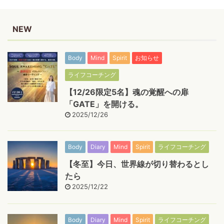
NEW
Body
Mind
Spirit
お知らせ
ライフコーチング
【12/26限定5名】魂の覚醒への扉
「GATE」を開ける。
2025/12/26
Body
Diary
Mind
Spirit
ライフコーチング
【冬至】今日、世界線が切り替わるとし
たら
2025/12/22
Body
Diary
Mind
Spirit
ライフコーチング