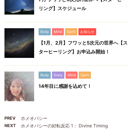
リング】スケジュール
Body
Mind
Spirit
お知らせ
【1月、2月】フワッと5次元の世界へ【ス
ターヒーリング】お申込み開始！
Body
Diary
Mind
Spirit
14年目に感謝を込めて！
PREV
ホメオパシー
NEXT
ホメオパシーの好転反応 1： Divine Timing