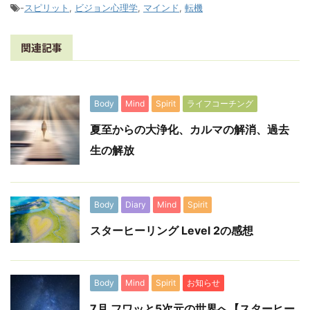
-
スピリット
,
ビジョン心理学
,
マインド
,
転機
関連記事
Body
Mind
Spirit
ライフコーチング
夏至からの大浄化、カルマの解消、過去
生の解放
Body
Diary
Mind
Spirit
スターヒーリング Level 2の感想
Body
Mind
Spirit
お知らせ
7月 フワッと5次元の世界へ【スターヒー