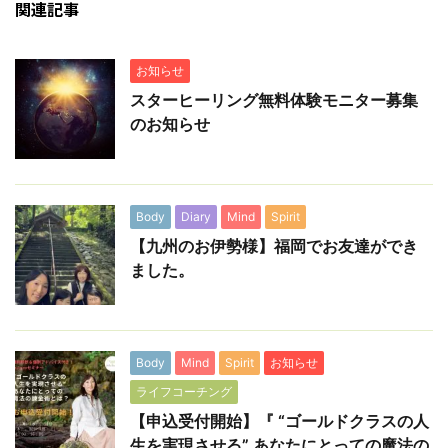
関連記事
お知らせ
スターヒーリング無料体験モニター募集
のお知らせ
Body
Diary
Mind
Spirit
【九州のお伊勢様】福岡でお友達ができ
ました。
Body
Mind
Spirit
お知らせ
ライフコーチング
【申込受付開始】『 “ゴールドクラスの人
生を実現させる” あなたにとっての魔法の