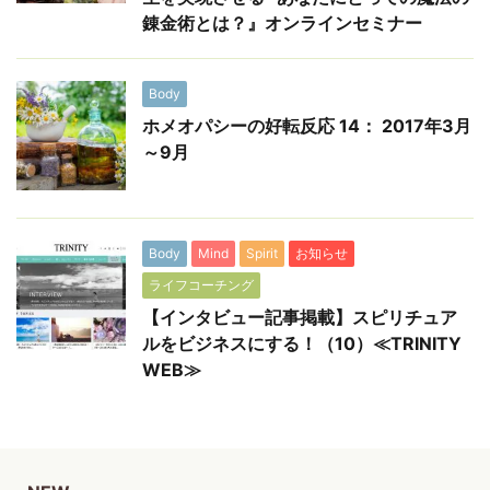
錬金術とは？』オンラインセミナー
Body
ホメオパシーの好転反応 14： 2017年3月
～9月
Body
Mind
Spirit
お知らせ
ライフコーチング
【インタビュー記事掲載】スピリチュア
ルをビジネスにする！（10）≪TRINITY
WEB≫