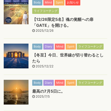
Body
Mind
Spirit
お知らせ
ライフコーチング
【12/26限定5名】魂の覚醒への扉
「GATE」を開ける。
2025/12/26
Body
Diary
Mind
Spirit
ライフコーチング
【冬至】今日、世界線が切り替わるとし
たら
2025/12/22
Body
Diary
Mind
Spirit
ライフコーチング
最高の7月5日に。
2025/7/5