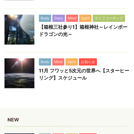
Body
Diary
Mind
Spirit
ライフコーチング
【箱根三社参り1】箱根神社～レインボー
ドラゴンの光～
Body
Mind
Spirit
お知らせ
11月 フワッと5次元の世界へ【スターヒー
リング】スケジュール
NEW