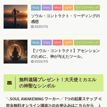
Body
Diary
Mind
Spirit
ライフコーチング
ソウル・コントラクト・リーディングの
感想
2025/7/5
Body
Diary
Mind
Spirit
ライフコーチング
【ソウル・コントラクト】アセンション
のために、神が与えたツール。
2025/7/5
無料遠隔プレゼント！大天使ミカエル
の神聖なシンボル
＼SOUL AWAKENING ワーカー／ 7つの起業ステップ ≪
完全無料オンライン講座≫のお申込みはこちらから ↓