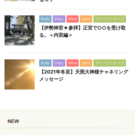
Body
Diary
Mind
Spirit
ライフコーチング
【伊勢神宮★参拝】正宮で○○を受け取
る。＜内宮編＞
Body
Diary
Mind
Spirit
ライフコーチング
【2021年冬至】天照大神様チャネリング
メッセージ
NEW