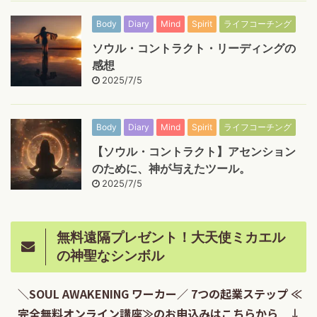
Body
Diary
Mind
Spirit
ライフコーチング
ソウル・コントラクト・リーディングの
感想
2025/7/5
Body
Diary
Mind
Spirit
ライフコーチング
【ソウル・コントラクト】アセンション
のために、神が与えたツール。
2025/7/5
無料遠隔プレゼント！大天使ミカエル
の神聖なシンボル
＼SOUL AWAKENING ワーカー／ 7つの起業ステップ ≪
完全無料オンライン講座≫のお申込みはこちらから ↓