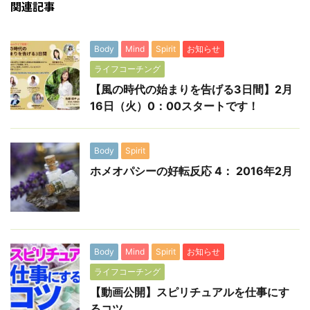
関連記事
Body
Mind
Spirit
お知らせ
ライフコーチング
【風の時代の始まりを告げる3日間】2月
16日（火）0：00スタートです！
Body
Spirit
ホメオパシーの好転反応 4： 2016年2月
Body
Mind
Spirit
お知らせ
ライフコーチング
【動画公開】スピリチュアルを仕事にす
るコツ