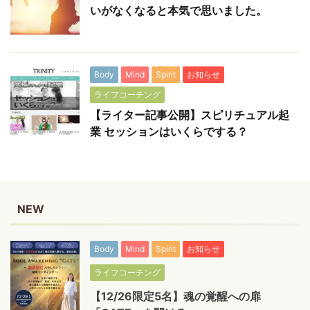
いがなくなると本気で思いました。
Body
Mind
Spirit
お知らせ
ライフコーチング
【ライター記事公開】スピリチュアル起
業 セッションはいくらでする？
NEW
Body
Mind
Spirit
お知らせ
ライフコーチング
【12/26限定5名】魂の覚醒への扉