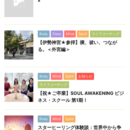
x
Body
Diary
Mind
Spirit
ライフコーチング
【伊勢神宮★参拝】禊、祓い、つなが
る。＜外宮編＞
Body
Mind
Spirit
お知らせ
ライフコーチング
【祝★ご卒業】SOUL AWAKENING ビジ
ネス・スクール 第1期！
Body
Mind
Spirit
スターヒーリング体験談：世界中から争