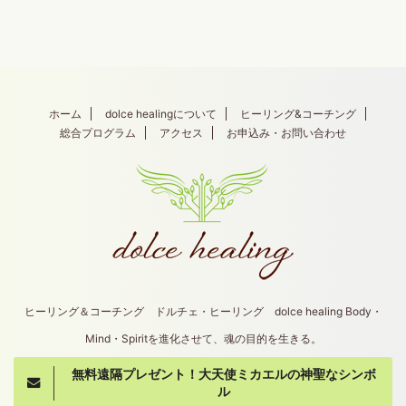
ホーム
dolce healingについて
ヒーリング&コーチング
総合プログラム
アクセス
お申込み・お問い合わせ
ヒーリング＆コーチング ドルチェ・ヒーリング dolce healing Body・
Mind・Spiritを進化させて、魂の目的を生きる。
無料遠隔プレゼント！大天使ミカエルの神聖なシンボ
Copyright© dolce healing , 2026 All Rights
ル
Reserved.