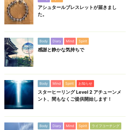
アシュタールブレスレットが届きまし
た。
Body
Diary
Mind
Spirit
感謝と静かな気持ちで
Body
Mind
Spirit
お知らせ
スターヒーリング Level 2 アチューンメ
ント、間もなくご提供開始します！
Body
Diary
Mind
Spirit
ライフコーチング