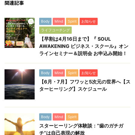
関連記事
Body
Mind
Spirit
お知らせ
ライフコーチング
【早割は4月16日まで】『 SOUL
AWAKENING ビジネス・スクール』オン
ラインセミナー＆説明会 お申込み開始！
Body
Mind
Spirit
お知らせ
【6月・7月】フワッと5次元の世界へ【ス
ターヒーリング】スケジュール
Body
Mind
Spirit
スターヒーリング体験談：”歯のガチガ
チ”は自己表現の解放