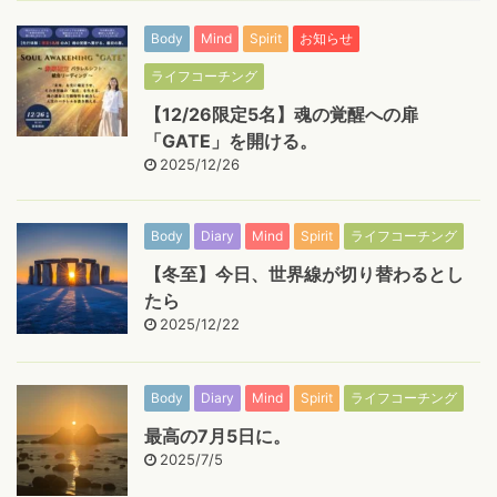
Body
Mind
Spirit
お知らせ
ライフコーチング
【12/26限定5名】魂の覚醒への扉
「GATE」を開ける。
2025/12/26
Body
Diary
Mind
Spirit
ライフコーチング
【冬至】今日、世界線が切り替わるとし
たら
2025/12/22
Body
Diary
Mind
Spirit
ライフコーチング
最高の7月5日に。
2025/7/5