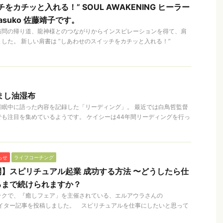
をカチッと入れる！” SOUL AWAKENING ヒーラー
suko 佐藤靖子です。
訪問の帰り道、龍神様とのつながりからインスピレーションを得て、肩
した。 新しい肩書は ”しあわせのスイッチをカチッと入れる！”
まし油湿布
催眠中に語った内容を記録した「リーディング」。 最近では白鳥哲監督
も注目を集めているようです。 ケイシーは44年間リーディングを行っ
らせ
ライフコーチング
】スピリチュアル起業 成功する方法 〜どうしたら仕
るまで続けられますか？
ックで、『癒しフェア」を主催されている、エルアウラさんの
に、ライター記事を投稿しました。 ㅤ スピリチュアルを仕事にしたいと思って