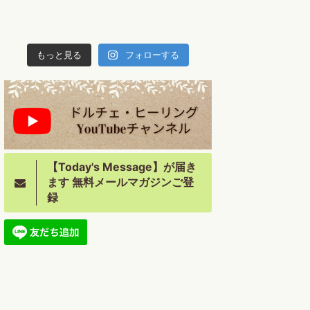
もっと見る
フォローする
【Today's Message】が届き
ます 無料メールマガジンご登
録