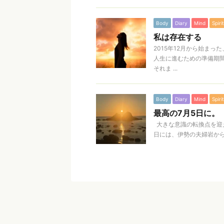
Body
Diary
Mind
Spirit
私は存在する
2015年12月から始ま
人生に進むための準備期
それま ...
Body
Diary
Mind
Spirit
最高の7月5日に。
大きな意識の転換点を迎え
日には、伊勢の夫婦岩から