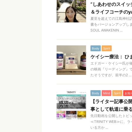
”しあわせのスイッチ
＆ライフコーチのya
夏至を超えての江島神社
書をバージョンアップしま
SOUL AWAKENIN ...
Body
Spirit
ケイシー療法： ひ
エドガー・ケイシー氏が
の映画『リーディング』で
たそうですが、前半の2 ...
Body
Mind
Spirit
お知
【ライター記事公開
事として軌道に乗
先日動画を公開したトピ
≪TRINITY WEB≫
いる方か ...