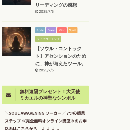
リーディングの感想
2025/7/5
Body
Diary
Mind
Spirit
ライフコーチング
【ソウル・コントラク
ト】アセンションのため
に、神が与えたツール。
2025/7/5
無料遠隔プレゼント！大天使
ミカエルの神聖なシンボル
＼SOUL AWAKENING ワーカー／ 7つの起業
ステップ ≪完全無料オンライン講座≫のお申
込みはこちらから ↓ ↓ ↓ ↓