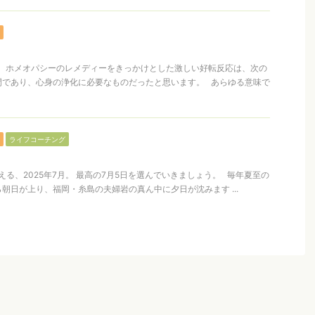
った、ホメオパシーのレメディーをきっかけとした激しい好転反応は、次の
間であり、心身の浄化に必要なものだったと思います。 あらゆる意味で
ライフコーチング
る、2025年7月。 最高の7月5日を選んでいきましょう。 毎年夏至の
朝日が上り、福岡・糸島の夫婦岩の真ん中に夕日が沈みます ...