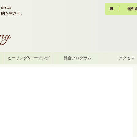
olce
無料
魂の目的を生きる。
て
ヒーリング&コーチング
総合プログラム
アクセス