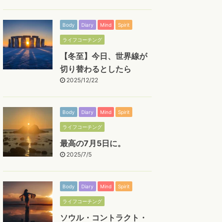
Body
Diary
Mind
Spirit
ライフコーチング
【冬至】今日、世界線が
切り替わるとしたら
2025/12/22
Body
Diary
Mind
Spirit
ライフコーチング
最高の7月5日に。
2025/7/5
Body
Diary
Mind
Spirit
ライフコーチング
ソウル・コントラクト・