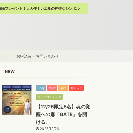
遠隔プレゼント！大天使ミカエルの神聖なシンボル
お申込み・お問い合わせ
NEW
Body
Mind
Spirit
お知らせ
ライフコーチング
【12/26限定5名】魂の覚
醒への扉「GATE」を開
ける。
2025/12/26