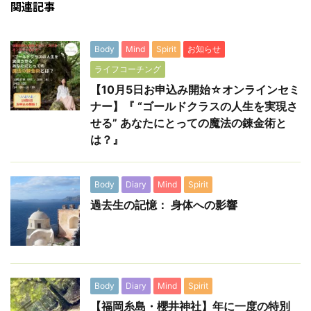
関連記事
Body
Mind
Spirit
お知らせ
ライフコーチング
【10月5日お申込み開始☆オンラインセミ
ナー】『 “ゴールドクラスの人生を実現さ
せる” あなたにとっての魔法の錬金術と
は？』
Body
Diary
Mind
Spirit
過去生の記憶： 身体への影響
Body
Diary
Mind
Spirit
【福岡糸島・櫻井神社】年に一度の特別