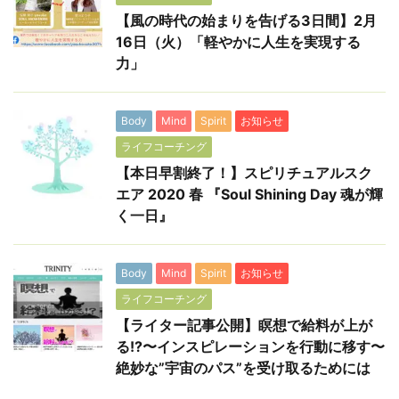
【風の時代の始まりを告げる3日間】2月
16日（火）「軽やかに人生を実現する
力」
Body
Mind
Spirit
お知らせ
ライフコーチング
【本日早割終了！】スピリチュアルスク
エア 2020 春 『Soul Shining Day 魂が輝
く一日』
Body
Mind
Spirit
お知らせ
ライフコーチング
【ライター記事公開】瞑想で給料が上が
る!?〜インスピレーションを行動に移す〜
絶妙な”宇宙のパス”を受け取るためには