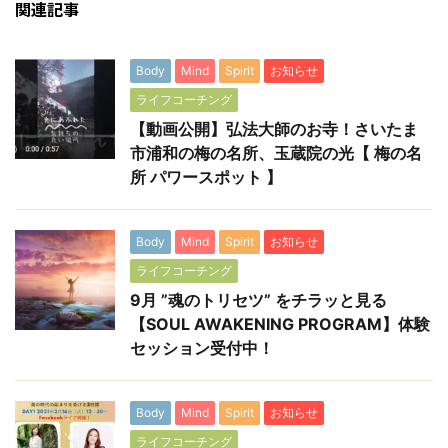
関連記事
Body
Mind
Spirit
お知らせ
ライフコーチング
【動画公開】弘法大師のお寺！さいたま
市浦和の梅の名所、玉蔵院の光【 梅の名
所 パワースポット 】
Body
Mind
Spirit
お知らせ
ライフコーチング
9月 ”魂のトリセツ” をチラッと見る
【SOUL AWAKENING PROGRAM】体験
セッション受付中！
Body
Mind
Spirit
お知らせ
ライフコーチング