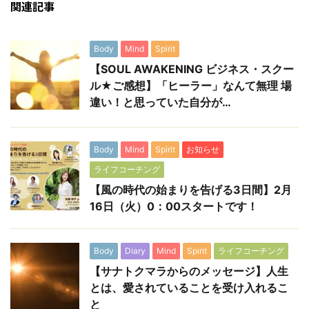
関連記事
Body
Mind
Spirit
【SOUL AWAKENING ビジネス・スクー
ル★ご感想】「ヒーラー」なんて無理 場
違い！と思っていた自分が…
Body
Mind
Spirit
お知らせ
ライフコーチング
【風の時代の始まりを告げる3日間】2月
16日（火）0：00スタートです！
Body
Diary
Mind
Spirit
ライフコーチング
【サナトクマラからのメッセージ】人生
とは、愛されていることを受け入れるこ
と