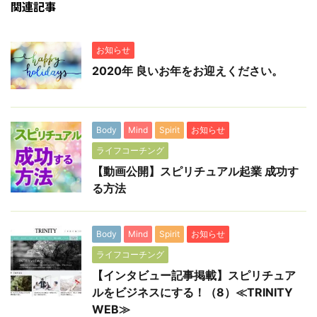
関連記事
お知らせ
2020年 良いお年をお迎えください。
Body
Mind
Spirit
お知らせ
ライフコーチング
【動画公開】スピリチュアル起業 成功す
る方法
Body
Mind
Spirit
お知らせ
ライフコーチング
【インタビュー記事掲載】スピリチュア
ルをビジネスにする！（8）≪TRINITY
WEB≫