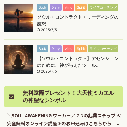
Body
Diary
Mind
Spirit
ライフコーチング
ソウル・コントラクト・リーディングの
感想
2025/7/5
Body
Diary
Mind
Spirit
ライフコーチング
【ソウル・コントラクト】アセンション
のために、神が与えたツール。
2025/7/5
無料遠隔プレゼント！大天使ミカエル
の神聖なシンボル
＼SOUL AWAKENING ワーカー／ 7つの起業ステップ ≪
完全無料オンライン講座≫のお申込みはこちらから ↓