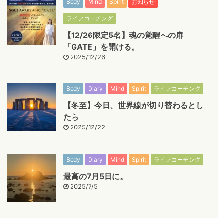
Body
Mind
Spirit
お知らせ
ライフコーチング
【12/26限定5名】魂の覚醒への扉
「GATE」を開ける。
2025/12/26
Body
Diary
Mind
Spirit
ライフコーチング
【冬至】今日、世界線が切り替わるとし
たら
2025/12/22
Body
Diary
Mind
Spirit
ライフコーチング
最高の7月5日に。
2025/7/5