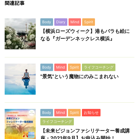
関連記事
Body
Diary
Mind
Spirit
【横浜ローズウィーク】港もバラも絵に
なる『ガーデンネックレス横浜』
Body
Mind
Spirit
ライフコーチング
"景気"という魔物にのみこまれない
Body
Mind
Spirit
お知らせ
ライフコーチング
【未来ビジョンファシリテーター養成講
座・2021年9月】お申込み開始！