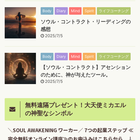
Body
Diary
Mind
Spirit
ライフコーチング
ソウル・コントラクト・リーディングの
感想
2025/7/5
Body
Diary
Mind
Spirit
ライフコーチング
【ソウル・コントラクト】アセンション
のために、神が与えたツール。
2025/7/5
無料遠隔プレゼント！大天使ミカエル
の神聖なシンボル
＼SOUL AWAKENING ワーカー／ 7つの起業ステップ ≪
完全無料オンライン講座≫のお申込みはこちらから ↓