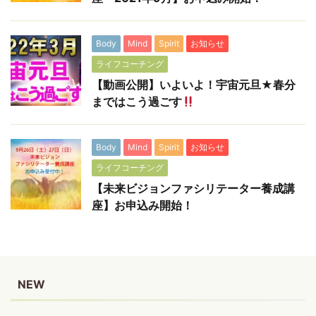
Body
Mind
Spirit
お知らせ
ライフコーチング
【動画公開】いよいよ！宇宙元旦★春分
まではこう過ごす
Body
Mind
Spirit
お知らせ
ライフコーチング
【未来ビジョンファシリテーター養成講
座】お申込み開始！
NEW