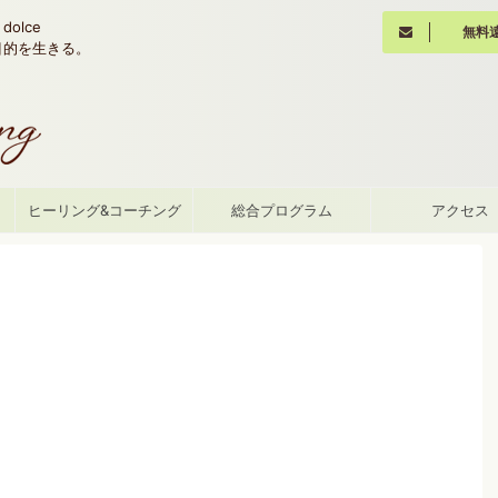
olce
無料
魂の目的を生きる。
て
ヒーリング&コーチング
総合プログラム
アクセス