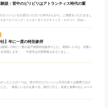
体験談：背中のビリビリはアトランティス時代の重
l 1のセッションをお受けいただいたM.Kさんから、ご感想をいただきまし
ターヒーリング・インターギャラクティック・エナジー（Star ...
神社】年に一度の特別参拝
（福岡）の年に一度の岩戸神窟特別参拝でした。 昭和レトロな、可愛い
を目指します。 午前中は大雨警報も出ていまし ...
わかったことの一つは、世の中のリフレッシュ方法の多くは健康でなけ
でした。 美味しいものを食べる、旅行に行く、友達と食事やおしゃべり