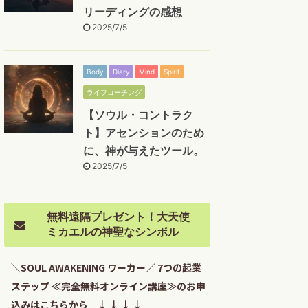
リーディングの感想
2025/7/5
Body
Diary
Mind
Spirit
ライフコーチング
【ソウル・コントラク
ト】アセンションのため
に、神が与えたツール。
2025/7/5
無料遠隔プレゼント！大天使
ミカエルの神聖なシンボル
＼SOUL AWAKENING ワーカー／ 7つの起業
ステップ ≪完全無料オンライン講座≫のお申
込みはこちらから ↓ ↓ ↓ ↓