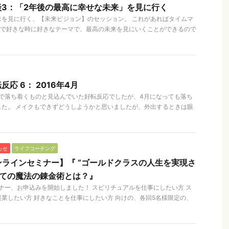
3：「2年後の最高に幸せな未来」を見に行く
来を見に行く、【未来ビジョン】のセッション。 これがあればタイムマ
分で好きな時に好きなテーマで、最高の未来を見にいくことができるので
応 6： 2016年4月
4か月で落ち着くものと見込んでいた好転反応でしたが、4月になっても落ち
した。 メイクもできずどうしようかと思いましたが、外出するときは眼
らせ
ライフコーチング
ラインセミナー】『 “ゴールドクラスの人生を実現さ
っての魔法の錬金術とは？』
ー、お申込みを開始しました！ スピリチュアルを仕事にしたい方 ス
業したい方 好きなことを仕事にしたい方 向けの、各回5名様限定の、