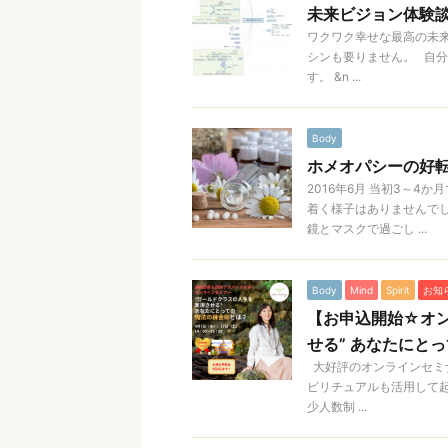
未来ビジョン体験談
ワクワク幸せな最高の未
シンも要りません。 自
す。 &n ...
Body
ホメオパシーの好転反
2016年6月 当初3～
着く様子はありませんで
鏡とマスクで過ごし ...
Body
Mind
Spirit
お知
【お申込開始☆オン
せる” あなたにと
大好評のオンラインセミナ
ピリチュアルも活用して起
少人数制 ...