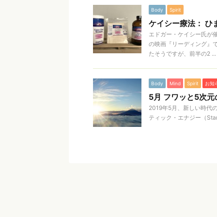
Body
Spirit
ケイシー療法： ひ
エドガー・ケイシー氏が
の映画『リーディング』で
たそうですが、前半の2 ...
Body
Mind
Spirit
お知
5月 フワッと5次
2019年5月、新しい時
ティック・エナジー（Star He