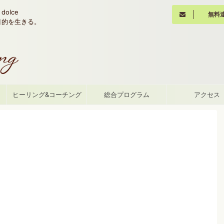
olce
無料
魂の目的を生きる。
て
ヒーリング&コーチング
総合プログラム
アクセス