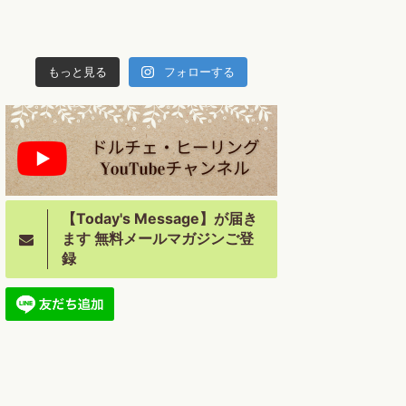
もっと見る
フォローする
【Today's Message】が届き
ます 無料メールマガジンご登
録