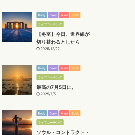
Body
Diary
Mind
Spirit
ライフコーチング
【冬至】今日、世界線が
切り替わるとしたら
2025/12/22
Body
Diary
Mind
Spirit
ライフコーチング
最高の7月5日に。
2025/7/5
Body
Diary
Mind
Spirit
ライフコーチング
ソウル・コントラクト・