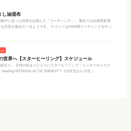
まし油湿布
催眠中に語った内容を記録した「リーディング」。 最近では白鳥哲監督
も注目を集めているようです。 ケイシーは44年間リーディングを行っ
らせ
元の世界へ【スターヒーリング】スケジュール
代の始まり。 令和の始まりとともにスターヒーリング・インターギャラク
aling INTERGALACTIC ENERGY™）の5次元から12次 ...