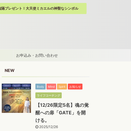
遠隔プレゼント！大天使ミカエルの神聖なシンボル
お申込み・お問い合わせ
NEW
Body
Mind
Spirit
お知らせ
ライフコーチング
【12/26限定5名】魂の覚
醒への扉「GATE」を開
ける。
2025/12/26