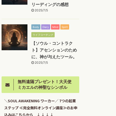
リーディングの感想
2025/7/5
Body
Diary
Mind
Spirit
ライフコーチング
【ソウル・コントラク
ト】アセンションのため
に、神が与えたツール。
2025/7/5
無料遠隔プレゼント！大天使
ミカエルの神聖なシンボル
＼SOUL AWAKENING ワーカー／ 7つの起業
ステップ ≪完全無料オンライン講座≫のお申
込みはこちらから ↓ ↓ ↓ ↓