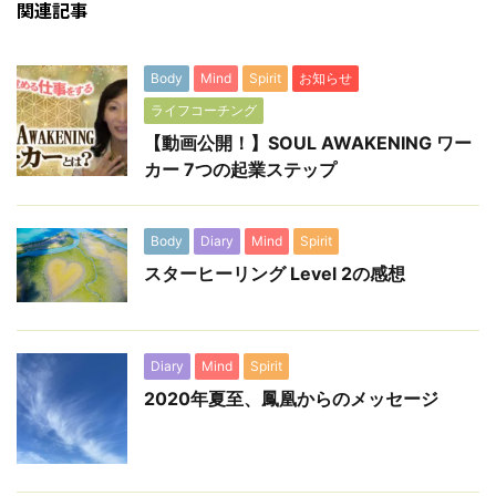
関連記事
Body
Mind
Spirit
お知らせ
ライフコーチング
【動画公開！】SOUL AWAKENING ワー
カー 7つの起業ステップ
Body
Diary
Mind
Spirit
スターヒーリング Level 2の感想
Diary
Mind
Spirit
2020年夏至、鳳凰からのメッセージ