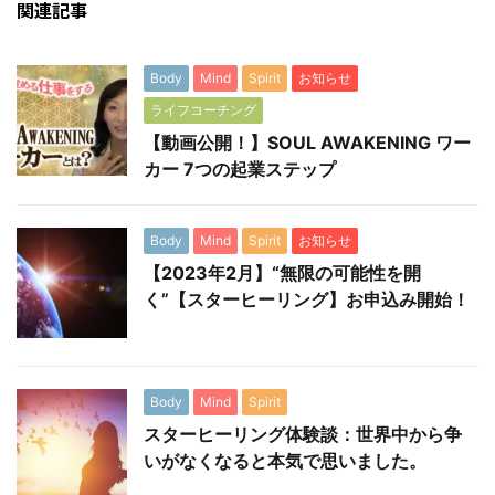
関連記事
Body
Mind
Spirit
お知らせ
ライフコーチング
【動画公開！】SOUL AWAKENING ワー
カー 7つの起業ステップ
Body
Mind
Spirit
お知らせ
【2023年2月】“無限の可能性を開
く”【スターヒーリング】お申込み開始！
Body
Mind
Spirit
スターヒーリング体験談：世界中から争
いがなくなると本気で思いました。