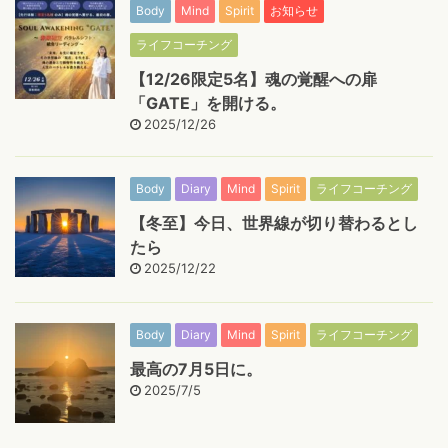
Body
Mind
Spirit
お知らせ
ライフコーチング
【12/26限定5名】魂の覚醒への扉
「GATE」を開ける。
2025/12/26
Body
Diary
Mind
Spirit
ライフコーチング
【冬至】今日、世界線が切り替わるとし
たら
2025/12/22
Body
Diary
Mind
Spirit
ライフコーチング
最高の7月5日に。
2025/7/5