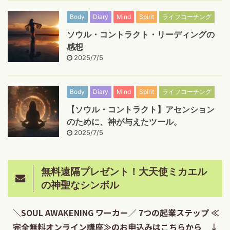
Body
Diary
Mind
Spirit
ライフコーチング
ソウル・コントラクト・リーディングの
感想
2025/7/5
Body
Diary
Mind
Spirit
ライフコーチング
【ソウル・コントラクト】アセンション
のために、神が与えたツール。
2025/7/5
無料遠隔プレゼント！大天使ミカエル
の神聖なシンボル
＼SOUL AWAKENING ワーカー／ 7つの起業ステップ ≪
完全無料オンライン講座≫のお申込みはこちらから ↓