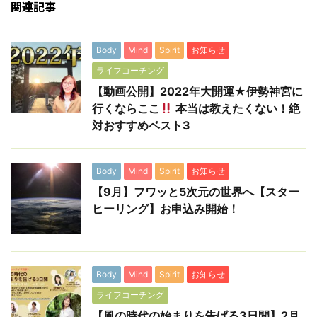
関連記事
Body
Mind
Spirit
お知らせ
ライフコーチング
【動画公開】2022年大開運★伊勢神宮に
行くならここ
本当は教えたくない！絶
対おすすめベスト3
Body
Mind
Spirit
お知らせ
【9月】フワッと5次元の世界へ【スター
ヒーリング】お申込み開始！
Body
Mind
Spirit
お知らせ
ライフコーチング
【風の時代の始まりを告げる3日間】2月