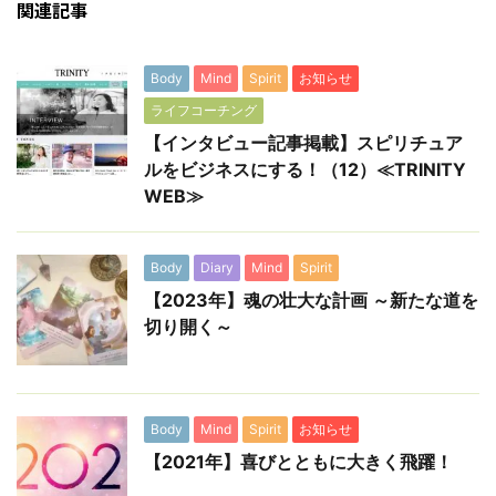
関連記事
Body
Mind
Spirit
お知らせ
ライフコーチング
【インタビュー記事掲載】スピリチュア
ルをビジネスにする！（12）≪TRINITY
WEB≫
Body
Diary
Mind
Spirit
【2023年】魂の壮大な計画 ～新たな道を
切り開く～
Body
Mind
Spirit
お知らせ
【2021年】喜びとともに大きく飛躍！