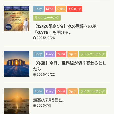
Body
Mind
Spirit
お知らせ
ライフコーチング
【12/26限定5名】魂の覚醒への扉
「GATE」を開ける。
2025/12/26
Body
Diary
Mind
Spirit
ライフコーチング
【冬至】今日、世界線が切り替わるとし
たら
2025/12/22
Body
Diary
Mind
Spirit
ライフコーチング
最高の7月5日に。
2025/7/5