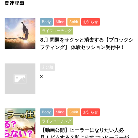
関連記事
Body
Mind
Spirit
お知らせ
ライフコーチング
8月 問題をサクッと消去する【ブロックシ
フティング】 体験セッション受付中！
未分類
x
Body
Mind
Spirit
お知らせ
ライフコーチング
【動画公開】ヒーラーになりたい人必
見！どうする？私よりすごいヒーラーが