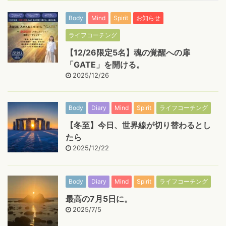
Body
Mind
Spirit
お知らせ
ライフコーチング
【12/26限定5名】魂の覚醒への扉
「GATE」を開ける。
2025/12/26
Body
Diary
Mind
Spirit
ライフコーチング
【冬至】今日、世界線が切り替わるとし
たら
2025/12/22
Body
Diary
Mind
Spirit
ライフコーチング
最高の7月5日に。
2025/7/5