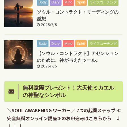
Body
Diary
Mind
Spirit
ライフコーチング
ソウル・コントラクト・リーディングの
感想
2025/7/5
Body
Diary
Mind
Spirit
ライフコーチング
【ソウル・コントラクト】アセンション
のために、神が与えたツール。
2025/7/5
無料遠隔プレゼント！大天使ミカエル
の神聖なシンボル
＼SOUL AWAKENING ワーカー／ 7つの起業ステップ ≪
完全無料オンライン講座≫のお申込みはこちらから ↓
↓ ↓ ↓