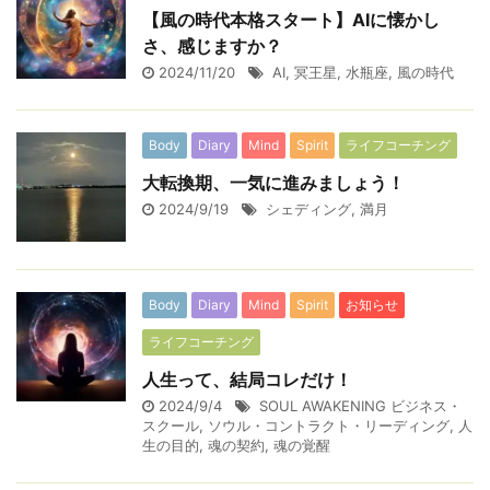
【風の時代本格スタート】AIに懐かし
さ、感じますか？
2024/11/20
AI
,
冥王星
,
水瓶座
,
風の時代
Body
Diary
Mind
Spirit
ライフコーチング
大転換期、一気に進みましょう！
2024/9/19
シェディング
,
満月
Body
Diary
Mind
Spirit
お知らせ
ライフコーチング
人生って、結局コレだけ！
2024/9/4
SOUL AWAKENING ビジネス・
スクール
,
ソウル・コントラクト・リーディング
,
人
生の目的
,
魂の契約
,
魂の覚醒