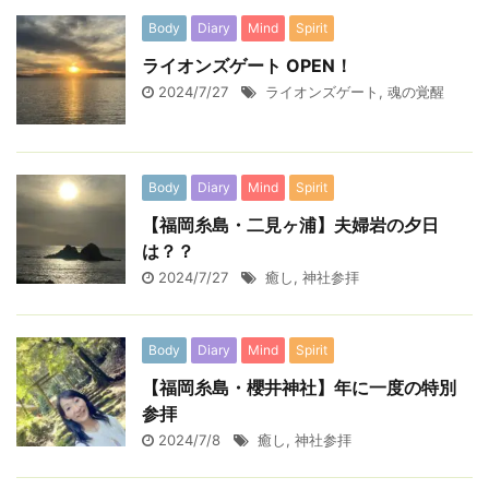
Body
Diary
Mind
Spirit
ライオンズゲート OPEN！
2024/7/27
ライオンズゲート
,
魂の覚醒
Body
Diary
Mind
Spirit
【福岡糸島・二見ヶ浦】夫婦岩の夕日
は？？
2024/7/27
癒し
,
神社参拝
Body
Diary
Mind
Spirit
【福岡糸島・櫻井神社】年に一度の特別
参拝
2024/7/8
癒し
,
神社参拝