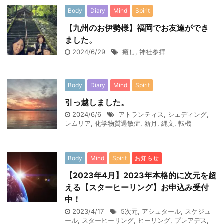
Body
Diary
Mind
Spirit
【九州のお伊勢様】福岡でお友達ができ
ました。
2024/6/29
癒し
,
神社参拝
Body
Diary
Mind
Spirit
引っ越しました。
2024/6/6
アトランティス
,
シェディング
,
レムリア
,
化学物質過敏症
,
新月
,
縄文
,
転機
Body
Mind
Spirit
お知らせ
【2023年4月】2023年本格的に次元を超
える【スターヒーリング】お申込み受付
中！
2023/4/17
5次元
,
アシュタール
,
スケジュ
ール
,
スターヒーリング
,
ヒーリング
,
プレアデス
,