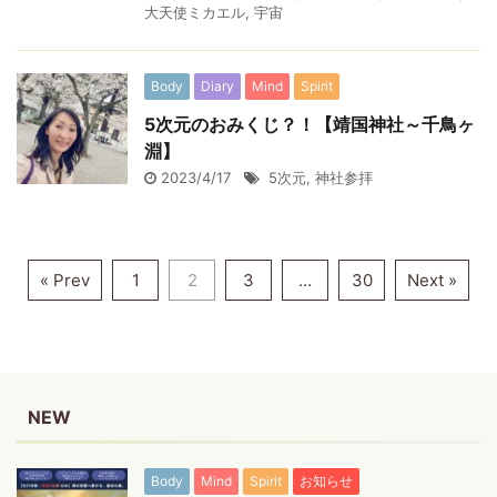
大天使ミカエル
,
宇宙
Body
Diary
Mind
Spirit
5次元のおみくじ？！【靖国神社～千鳥ヶ
淵】
2023/4/17
5次元
,
神社参拝
« Prev
1
2
3
…
30
Next »
NEW
Body
Mind
Spirit
お知らせ