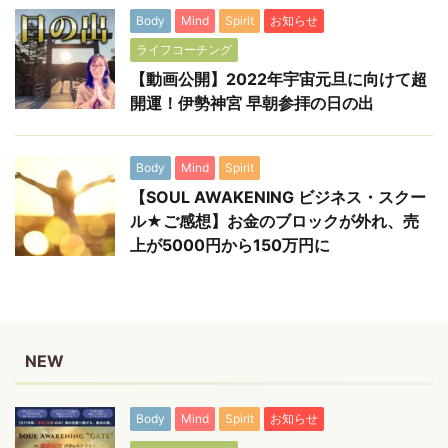
Body
Mind
Spirit
お知らせ
ライフコーチング
【動画公開】2022年宇宙元旦に向けて超
開運！伊勢神宮 早朝参拝の日の出
Body
Mind
Spirit
【SOUL AWAKENING ビジネス・スクー
ル★ご感想】お金のブロックが外れ、売
上が5000円から150万円に
NEW
Body
Mind
Spirit
お知らせ