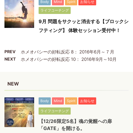
Body
Mind
Spirit
お知らせ
ライフコーチング
9月 問題をサクッと消去する【ブロックシ
フティング】 体験セッション受付中！
PREV
ホメオパシーの好転反応 8： 2016年6月～７月
NEXT
ホメオパシーの好転反応 10： 2016年9月～10月
NEW
Body
Mind
Spirit
お知らせ
ライフコーチング
【12/26限定5名】魂の覚醒への扉
「GATE」を開ける。