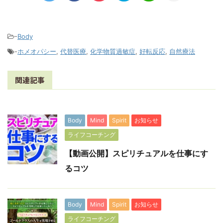
-
Body
-
ホメオパシー
,
代替医療
,
化学物質過敏症
,
好転反応
,
自然療法
関連記事
Body
Mind
Spirit
お知らせ
ライフコーチング
【動画公開】スピリチュアルを仕事にす
るコツ
Body
Mind
Spirit
お知らせ
ライフコーチング