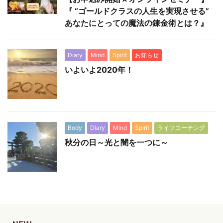
『 “ゴールドクラスの人生を実現させる”
あなたにとっての魔法の錬金術とは？』
Diary
Mind
Spirit
お知らせ
いよいよ2020年！
Body
Diary
Mind
Spirit
ライフコーチング
秋分の日～光と闇を一つに～