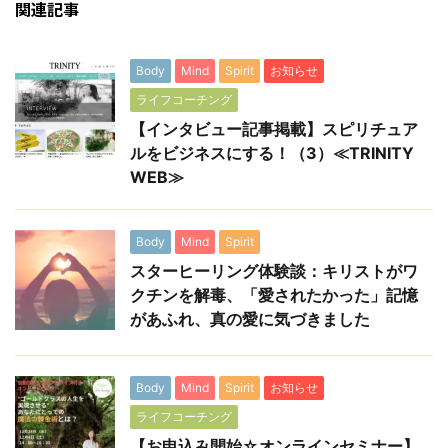
関連記事
Body
Mind
Spirit
お知らせ
ライフコーチング
【インタビュー記事掲載】スピリチュア
ルをビジネスにする！（3）≪TRINITY
WEB≫
Body
Mind
Spirit
スターヒーリング体験談：キリストがワ
クチンを解毒、「愛されたかった」記憶
があふれ、真の愛に気づきました
Body
Mind
Spirit
お知らせ
ライフコーチング
【お申込み開始☆オンラインセミナー】