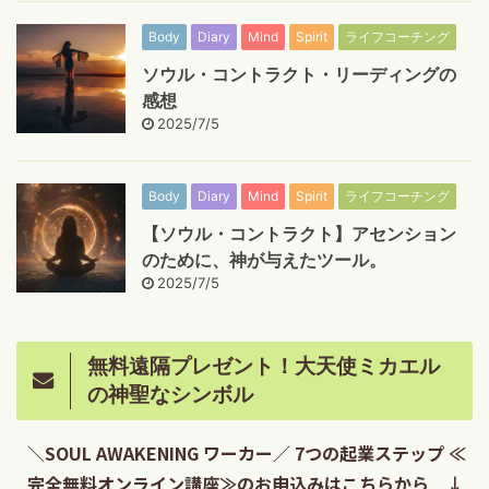
Body
Diary
Mind
Spirit
ライフコーチング
ソウル・コントラクト・リーディングの
感想
2025/7/5
Body
Diary
Mind
Spirit
ライフコーチング
【ソウル・コントラクト】アセンション
のために、神が与えたツール。
2025/7/5
無料遠隔プレゼント！大天使ミカエル
の神聖なシンボル
＼SOUL AWAKENING ワーカー／ 7つの起業ステップ ≪
完全無料オンライン講座≫のお申込みはこちらから ↓