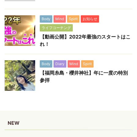
Body
Mind
Spirit
お知らせ
ライフコーチング
【動画公開】2022年最強のスタートはこ
れ！
Body
Diary
Mind
Spirit
【福岡糸島・櫻井神社】年に一度の特別
参拝
NEW