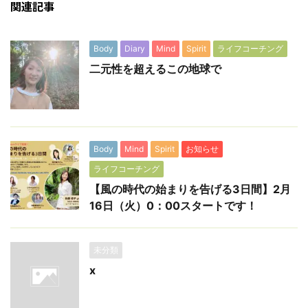
関連記事
Body
Diary
Mind
Spirit
ライフコーチング
二元性を超えるこの地球で
Body
Mind
Spirit
お知らせ
ライフコーチング
【風の時代の始まりを告げる3日間】2月
16日（火）0：00スタートです！
未分類
x