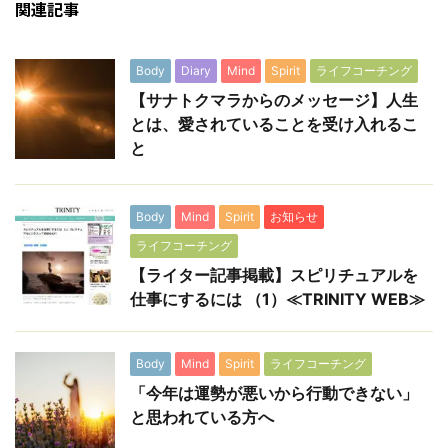
関連記事
Body
Diary
Mind
Spirit
ライフコーチング
【サナトクマラからのメッセージ】人生
とは、愛されていることを受け入れるこ
と
Body
Mind
Spirit
お知らせ
ライフコーチング
【ライター記事掲載】スピリチュアルを
仕事にするには （1）≪TRINITY WEB≫
Body
Mind
Spirit
ライフコーチング
「今年は運勢が悪いから行動できない」
と思われている方へ