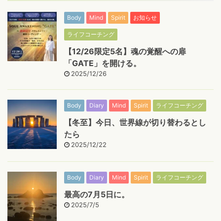
Body
Mind
Spirit
お知らせ
ライフコーチング
【12/26限定5名】魂の覚醒への扉
「GATE」を開ける。
2025/12/26
Body
Diary
Mind
Spirit
ライフコーチング
【冬至】今日、世界線が切り替わるとし
たら
2025/12/22
Body
Diary
Mind
Spirit
ライフコーチング
最高の7月5日に。
2025/7/5