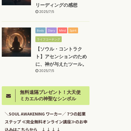
リーディングの感想
2025/7/5
Body
Diary
Mind
Spirit
ライフコーチング
【ソウル・コントラク
ト】アセンションのため
に、神が与えたツール。
2025/7/5
無料遠隔プレゼント！大天使
ミカエルの神聖なシンボル
＼SOUL AWAKENING ワーカー／ 7つの起業
ステップ ≪完全無料オンライン講座≫のお申
込みはこちらから ↓ ↓ ↓ ↓