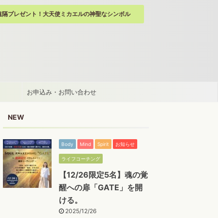
遠隔プレゼント！大天使ミカエルの神聖なシンボル
お申込み・お問い合わせ
NEW
Body
Mind
Spirit
お知らせ
ライフコーチング
【12/26限定5名】魂の覚
醒への扉「GATE」を開
ける。
2025/12/26