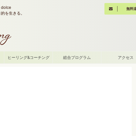
olce
無料
魂の目的を生きる。
て
ヒーリング&コーチング
総合プログラム
アクセス