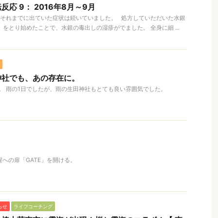
応 9： 2016年8月～9月
の頃もそれまでに出ていた症状は続いていました。 処方していただいた水銀
ol）をとり始めたことで、水銀の毒出しの湿疹がでました。 全身に細 ...
神社でも、あの存在に。
。 雨の1日でしたが、雨の生田神社もとても良い雰囲気でした。
覚醒への扉「GATE」を開ける。
らせ
ライフコーチング