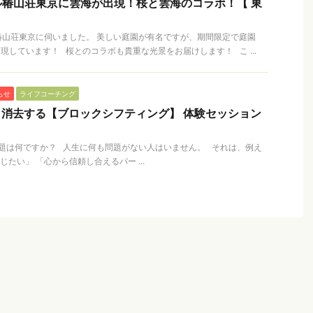
椿山荘東京に雲海が出現！桜と雲海のコラボ！【 東
】
椿山荘東京に伺いました。 美しい庭園が有名ですが、期間限定で庭園
現しています！ 桜とのコラボも貴重な光景をお届けします！ こ ...
らせ
ライフコーチング
と消去する【ブロックシフティング】 体験セッション
題は何ですか？ 人生に何も問題がない人はいません。 それは、例え
たい」 「心から信頼し合えるパー ...