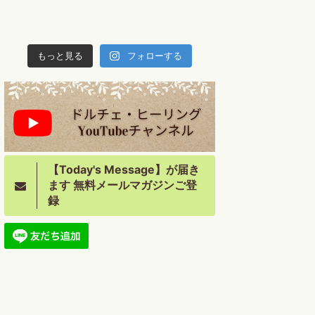
もっと見る
フォローする
【Today's Message】が届き
ます 無料メールマガジンご登
録