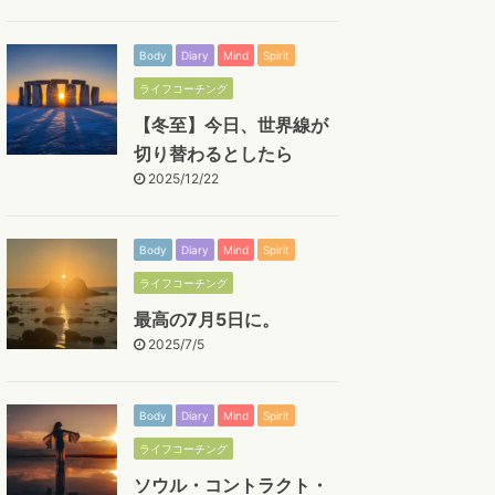
Body
Diary
Mind
Spirit
ライフコーチング
【冬至】今日、世界線が
切り替わるとしたら
2025/12/22
Body
Diary
Mind
Spirit
ライフコーチング
最高の7月5日に。
2025/7/5
Body
Diary
Mind
Spirit
ライフコーチング
ソウル・コントラクト・