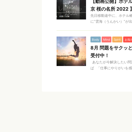
【動画公開】ホテル
京 桜の名所 2022 
先日移動途中に、ホテル
に”雲海（うんかい）”が出
Body
Mind
Spirit
お知
8月 問題をサクッ
受付中！
あなたが今解決したい問
ば 「仕事にやりがいを感じ