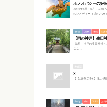
ホメオパシーの好転反
2016年8月～9月 こ
のレメディー（Merc-s
Body
Diary
Mind
Spirit
【雨の神戸】生田
先月、神戸の生田神社へ
ここ ...
未分類
x
【12/26限定5名】魂の
Body
Mind
Spirit
お知