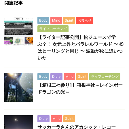
関連記事
Body
Mind
Spirit
お知らせ
ライフコーチング
【ライター記事公開】松ジュースで学
ぶ？！ 次元上昇とパラレルワールド 〜 松
はヒーリングと同じ 〜 波動が松に追いつ
いた
Body
Diary
Mind
Spirit
ライフコーチング
【箱根三社参り1】箱根神社～レインボー
ドラゴンの光～
Diary
Mind
Spirit
サッカーラさんのアカシック・レコー