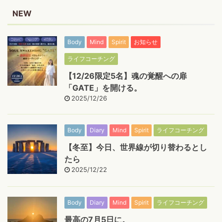
NEW
Body
Mind
Spirit
お知らせ
ライフコーチング
【12/26限定5名】魂の覚醒への扉
「GATE」を開ける。
2025/12/26
Body
Diary
Mind
Spirit
ライフコーチング
【冬至】今日、世界線が切り替わるとし
たら
2025/12/22
Body
Diary
Mind
Spirit
ライフコーチング
最高の7月5日に。