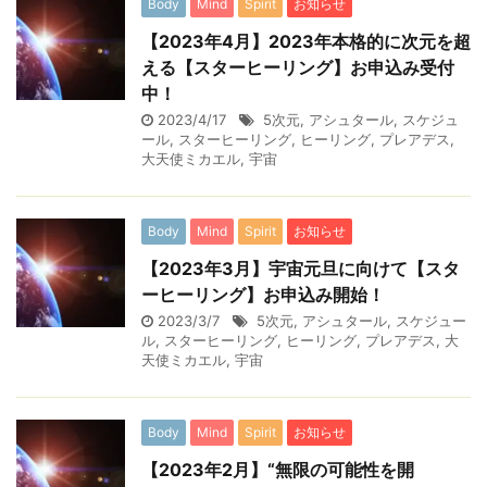
Body
Mind
Spirit
お知らせ
【2023年4月】2023年本格的に次元を超
える【スターヒーリング】お申込み受付
中！
2023/4/17
5次元
,
アシュタール
,
スケジュ
ール
,
スターヒーリング
,
ヒーリング
,
プレアデス
,
大天使ミカエル
,
宇宙
Body
Mind
Spirit
お知らせ
【2023年3月】宇宙元旦に向けて【スタ
ーヒーリング】お申込み開始！
2023/3/7
5次元
,
アシュタール
,
スケジュー
ル
,
スターヒーリング
,
ヒーリング
,
プレアデス
,
大
天使ミカエル
,
宇宙
Body
Mind
Spirit
お知らせ
【2023年2月】“無限の可能性を開