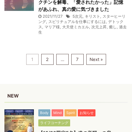
クチンを解毒、「愛されたかった」記憶
があふれ、真の愛に気づきました
2021/11/27
5次元
,
キリスト
,
スターヒーリ
ング
,
スピリチュアルを仕事にするには
,
デトック
ス
,
マリア様
,
大天使ミカエル
,
次元上昇
,
癒し
,
過去
生
1
2
…
7
Next »
NEW
Body
Mind
Spirit
お知らせ
ライフコーチング