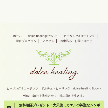
ホーム
dolce healingについて
ヒーリング&コーチング
総合プログラム
アクセス
お申込み・お問い合わせ
ヒーリング＆コーチング ドルチェ・ヒーリング dolce healing Body・
Mind・Spiritを進化させて、魂の目的を生きる。
無料遠隔プレゼント！大天使ミカエルの神聖なシンボ
Copyright© dolce healing , 2026 All Rights