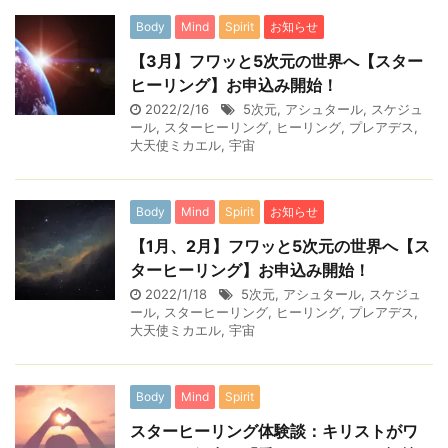
Body
Mind
Spirit
お知らせ
【3月】フワッと5次元の世界へ【スター
ヒーリング】お申込み開始！
2022/2/16
5次元
,
アシュタール
,
スケジュ
ール
,
スターヒーリング
,
ヒーリング
,
プレアデス
,
大天使ミカエル
,
宇宙
Body
Mind
Spirit
お知らせ
【1月、2月】フワッと5次元の世界へ【ス
ターヒーリング】お申込み開始！
2022/1/18
5次元
,
アシュタール
,
スケジュ
ール
,
スターヒーリング
,
ヒーリング
,
プレアデス
,
大天使ミカエル
,
宇宙
Body
Mind
Spirit
スターヒーリング体験談：キリストがワ