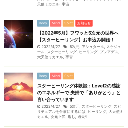
天使ミカエル
,
宇宙
Body
Mind
Spirit
お知らせ
【2022年5月】フワッと5次元の世界へ
【スターヒーリング】お申込み開始！
2022/4/27
5次元
,
アシュタール
,
スケジュ
ール
,
スターヒーリング
,
ヒーリング
,
プレアデス
,
大天使ミカエル
,
宇宙
Body
Mind
Spirit
スターヒーリング体験談：Level2の感謝
のエネルギーで 夫婦で「ありがとう」と
言い合っています
2022/4/27
5次元
,
スターヒーリング
,
スピ
リチュアルを仕事にするには
,
ヒーリング
,
大天使ミ
カエル
,
次元上昇
,
癒し
,
過去生