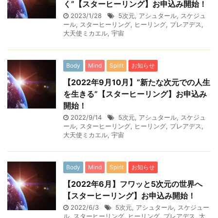
く”【スターヒーリング】お申込み開始！
2023/1/28
5次元
,
アシュタール
,
スケジュ
ール
,
スターヒーリング
,
ヒーリング
,
プレアデス
,
大天使ミカエル
,
宇宙
Body
Mind
Spirit
お知らせ
【2022年9月10月】“新たな次元での人生
を生きる”【スターヒーリング】お申込み
開始！
2022/9/14
5次元
,
アシュタール
,
スケジュ
ール
,
スターヒーリング
,
ヒーリング
,
プレアデス
,
大天使ミカエル
,
宇宙
Body
Mind
Spirit
お知らせ
【2022年6月】フワッと5次元の世界へ
【スターヒーリング】お申込み開始！
2022/6/3
5次元
,
アシュタール
,
スケジュー
ル
,
スターヒーリング
,
ヒーリング
,
プレアデス
,
大