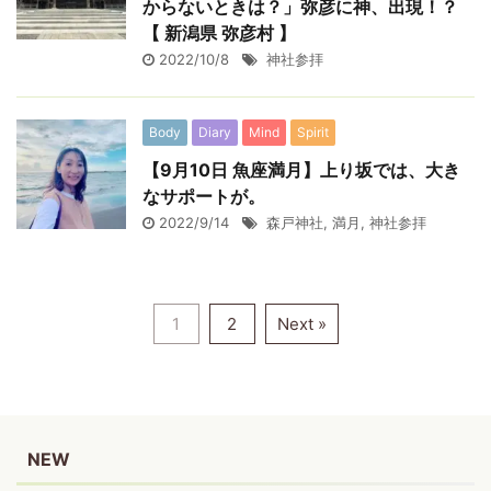
からないときは？」弥彦に神、出現！？
【 新潟県 弥彦村 】
2022/10/8
神社参拝
Body
Diary
Mind
Spirit
【9月10日 魚座満月】上り坂では、大き
なサポートが。
2022/9/14
森戸神社
,
満月
,
神社参拝
1
2
Next »
NEW