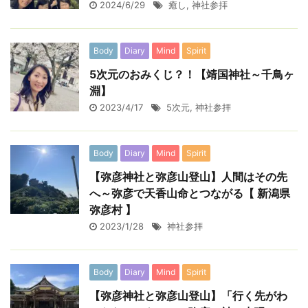
2024/6/29
癒し
,
神社参拝
Body
Diary
Mind
Spirit
5次元のおみくじ？！【靖国神社～千鳥ヶ
淵】
2023/4/17
5次元
,
神社参拝
Body
Diary
Mind
Spirit
【弥彦神社と弥彦山登山】人間はその先
へ～弥彦で天香山命とつながる【 新潟県
弥彦村 】
2023/1/28
神社参拝
Body
Diary
Mind
Spirit
【弥彦神社と弥彦山登山】「行く先がわ