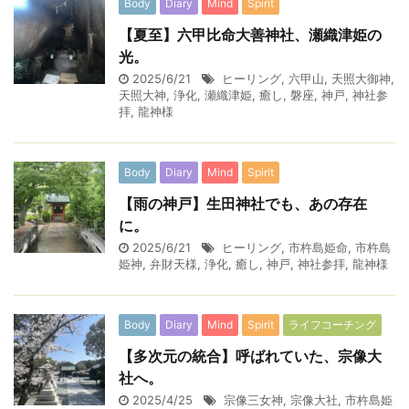
Body
Diary
Mind
Spirit
【夏至】六甲比命大善神社、瀬織津姫の
光。
2025/6/21
ヒーリング
,
六甲山
,
天照大御神
,
天照大神
,
浄化
,
瀬織津姫
,
癒し
,
磐座
,
神戸
,
神社参
拝
,
龍神様
Body
Diary
Mind
Spirit
【雨の神戸】生田神社でも、あの存在
に。
2025/6/21
ヒーリング
,
市杵島姫命
,
市杵島
姫神
,
弁財天様
,
浄化
,
癒し
,
神戸
,
神社参拝
,
龍神様
Body
Diary
Mind
Spirit
ライフコーチング
【多次元の統合】呼ばれていた、宗像大
社へ。
2025/4/25
宗像三女神
,
宗像大社
,
市杵島姫