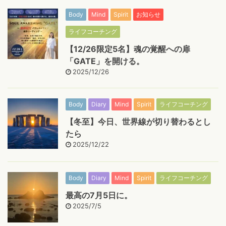
Body
Mind
Spirit
お知らせ
ライフコーチング
【12/26限定5名】魂の覚醒への扉
「GATE」を開ける。
2025/12/26
Body
Diary
Mind
Spirit
ライフコーチング
【冬至】今日、世界線が切り替わるとし
たら
2025/12/22
Body
Diary
Mind
Spirit
ライフコーチング
最高の7月5日に。
2025/7/5