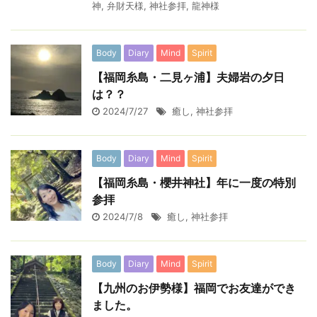
神
,
弁財天様
,
神社参拝
,
龍神様
Body
Diary
Mind
Spirit
【福岡糸島・二見ヶ浦】夫婦岩の夕日
は？？
2024/7/27
癒し
,
神社参拝
Body
Diary
Mind
Spirit
【福岡糸島・櫻井神社】年に一度の特別
参拝
2024/7/8
癒し
,
神社参拝
Body
Diary
Mind
Spirit
【九州のお伊勢様】福岡でお友達ができ
ました。