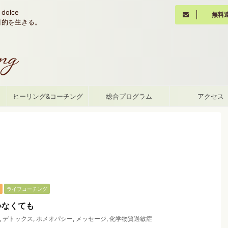
olce
無料
魂の目的を生きる。
て
ヒーリング&コーチング
総合プログラム
アクセス
ライフコーチング
いなくても
,
デトックス
,
ホメオパシー
,
メッセージ
,
化学物質過敏症