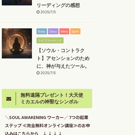
リーディングの感想
2025/7/5
Body
Diary
Mind
Spirit
ライフコーチング
【ソウル・コントラク
ト】アセンションのため
に、神が与えたツール。
2025/7/5
無料遠隔プレゼント！大天使
ミカエルの神聖なシンボル
＼SOUL AWAKENING ワーカー／ 7つの起業
ステップ ≪完全無料オンライン講座≫のお申
込みはこちらから ↓ ↓ ↓ ↓