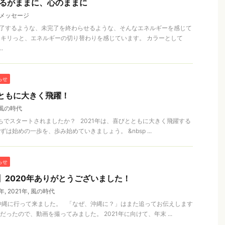
あるがままに、心のままに
メッセージ
完了するような、未完了を終わらせるような、そんなエネルギーを感じて
りキリっと、エネルギーの切り替わりを感じています。 カラーとして
.
らせ
とともに大きく飛躍！
風の時代
持ちでスタートされましたか？ 2021年は、喜びとともに大きく飛躍する
は始めの一歩を、歩み始めていきましょう。 &nbsp ...
らせ
て】2020年ありがとうございました！
0年
,
2021年
,
風の時代
沖縄に行って来ました。 「なぜ、沖縄に？」はまた追ってお伝えします
ったので、動画を撮ってみました。 2021年に向けて、年末 ...