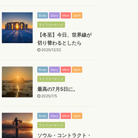
Body
Diary
Mind
Spirit
ライフコーチング
【冬至】今日、世界線が
切り替わるとしたら
2025/12/22
Body
Diary
Mind
Spirit
ライフコーチング
最高の7月5日に。
2025/7/5
Body
Diary
Mind
Spirit
ライフコーチング
ソウル・コントラクト・