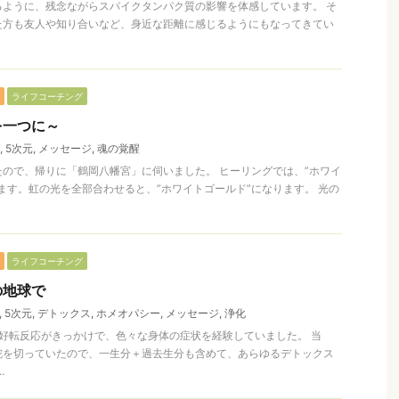
るように、残念ながらスパイクタンパク質の影響を体感しています。 そ
た方も友人や知り合いなど、身近な距離に感じるようにもなってきてい
ライフコーチング
を一つに～
,
5次元
,
メッセージ
,
魂の覚醒
ので、帰りに「鶴岡八幡宮」に伺いました。 ヒーリングでは、”ホワイ
ます。虹の光を全部合わせると、”ホワイトゴールド”になります。 光の
ライフコーチング
の地球で
,
5次元
,
デトックス
,
ホメオパシー
,
メッセージ
,
浄化
好転反応がきっかけで、色々な身体の症状を経験していました。 当
舵を切っていたので、一生分＋過去生分も含めて、あらゆるデトックス
.