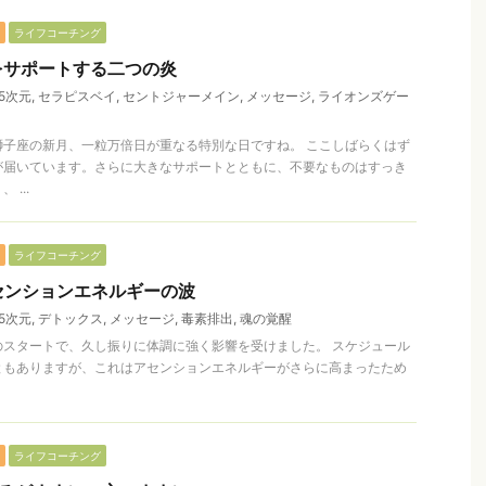
ライフコーチング
をサポートする二つの炎
5次元
,
セラピスベイ
,
セントジャーメイン
,
メッセージ
,
ライオンズゲー
獅子座の新月、一粒万倍日が重なる特別な日ですね。 ここしばらくはず
が届いています。さらに大きなサポートとともに、不要なものはすっき
...
ライフコーチング
アセンションエネルギーの波
5次元
,
デトックス
,
メッセージ
,
毒素排出
,
魂の覚醒
のスタートで、久し振りに体調に強く影響を受けました。 スケジュール
ともありますが、これはアセンションエネルギーがさらに高まったため
ライフコーチング