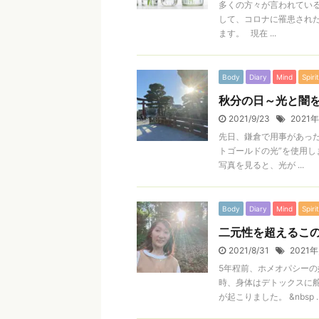
多くの方々が言われてい
して、コロナに罹患され
ます。 現在 ...
Body
Diary
Mind
Spirit
秋分の日～光と闇
2021/9/23
2021年
先日、鎌倉で用事があった
トゴールドの光”を使用し
写真を見ると、光が ...
Body
Diary
Mind
Spirit
二元性を超えるこ
2021/8/31
2021年
5年程前、ホメオパシーの
時、身体はデトックスに
が起こりました。 &nbsp ..