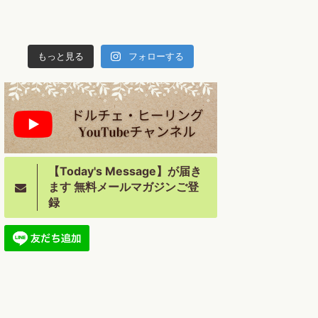
もっと見る
フォローする
【Today's Message】が届き
ます 無料メールマガジンご登
録