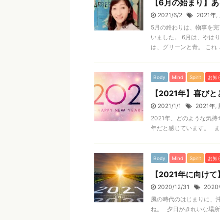
【6月の始まり】
2021/6/2
2021年
,
5月の終わりは、物事を
いました。 6月は、やは
は、グリーンと青。 これ ..
Body
Mind
Spirit
お知
【2021年】喜び
2021/1/1
2021年
,
2021年、どのような気
年だと感じています。 まず
Body
Mind
Spirit
お知
【2021年に向け
2020/12/31
202
風の時代のはじまりに、
ね。 夕日がきれいな場所だ