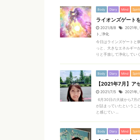
Body
Diary
Mind
Spirit
ライオンズゲート
2021/8/8
2021年
,
ト
,
浄化
今日はラインズゲートと
っと、大きなエネルギー
りと手放して浄化していく、 
Body
Diary
Mind
Spirit
【2021年7月】
2021/7/5
2021年
,
6月30日の大祓から7月
が詰まっていたというこ
と感じてい ...
Body
Diary
Mind
Spirit