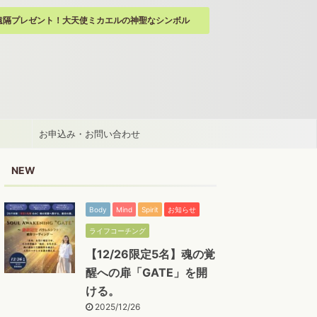
遠隔プレゼント！大天使ミカエルの神聖なシンボル
お申込み・お問い合わせ
NEW
Body
Mind
Spirit
お知らせ
ライフコーチング
【12/26限定5名】魂の覚
醒への扉「GATE」を開
ける。
2025/12/26