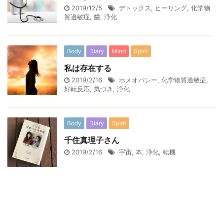
2019/12/5
デトックス
,
ヒーリング
,
化学物
質過敏症
,
歯
,
浄化
Body
Diary
Mind
Spirit
私は存在する
2019/2/16
ホメオパシー
,
化学物質過敏症
,
好転反応
,
気づき
,
浄化
Body
Diary
Spirit
千住真理子さん
2019/2/16
宇宙
,
本
,
浄化
,
転機