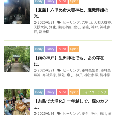
Body
Diary
Mind
Spirit
【夏至】六甲比命大善神社、瀬織津姫の
光。
2025/6/21
ヒーリング
,
六甲山
,
天照大御神
,
天照大神
,
浄化
,
瀬織津姫
,
癒し
,
磐座
,
神戸
,
神社参
拝
,
龍神様
Body
Diary
Mind
Spirit
【雨の神戸】生田神社でも、あの存在
に。
2025/6/21
ヒーリング
,
市杵島姫命
,
市杵島
姫神
,
弁財天様
,
浄化
,
癒し
,
神戸
,
神社参拝
,
龍神様
Body
Diary
Mind
Spirit
ライフコーチング
【糸島で大浄化】一年越しで、森のカフ
ェ。
2025/6/14
ヒーリング
,
夏至
,
浄化
,
満月
,
癒