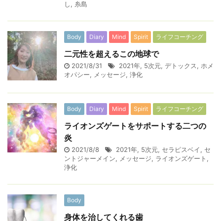
し
,
糸島
Body
Diary
Mind
Spirit
ライフコーチング
二元性を超えるこの地球で
2021/8/31
2021年
,
5次元
,
デトックス
,
ホメ
オパシー
,
メッセージ
,
浄化
Body
Diary
Mind
Spirit
ライフコーチング
ライオンズゲートをサポートする二つの
炎
2021/8/8
2021年
,
5次元
,
セラピスベイ
,
セ
ントジャーメイン
,
メッセージ
,
ライオンズゲート
,
浄化
Body
身体を治してくれる歯