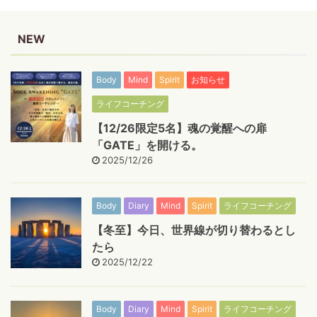
NEW
Body
Mind
Spirit
お知らせ
ライフコーチング
【12/26限定5名】魂の覚醒への扉
「GATE」を開ける。
2025/12/26
Body
Diary
Mind
Spirit
ライフコーチング
【冬至】今日、世界線が切り替わるとし
たら
2025/12/22
Body
Diary
Mind
Spirit
ライフコーチング