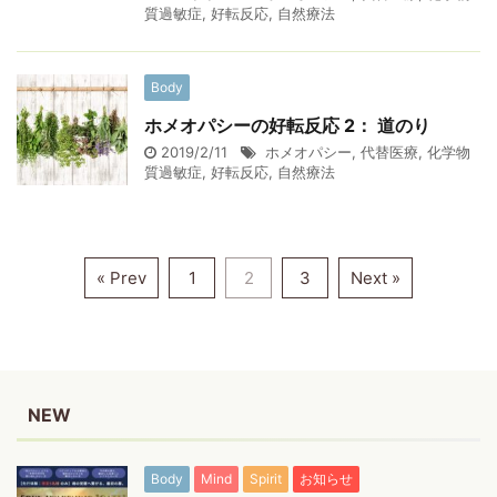
質過敏症
,
好転反応
,
自然療法
Body
ホメオパシーの好転反応 2： 道のり
2019/2/11
ホメオパシー
,
代替医療
,
化学物
質過敏症
,
好転反応
,
自然療法
« Prev
1
2
3
Next »
NEW
Body
Mind
Spirit
お知らせ