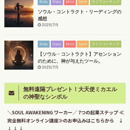
Body
Diary
Mind
Spirit
ライフコーチング
ソウル・コントラクト・リーディングの
感想
2025/7/5
Body
Diary
Mind
Spirit
ライフコーチング
【ソウル・コントラクト】アセンション
のために、神が与えたツール。
2025/7/5
無料遠隔プレゼント！大天使ミカエル
の神聖なシンボル
＼SOUL AWAKENING ワーカー／ 7つの起業ステップ ≪
完全無料オンライン講座≫のお申込みはこちらから ↓
↓ ↓ ↓